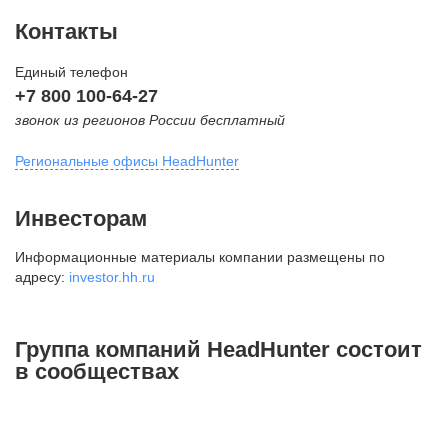
Контакты
Единый телефон
+7 800 100-64-27
звонок из регионов России бесплатный
Региональные офисы HeadHunter
Москва
Инвесторам
внутригородская территория
Информационные материалы компании размещены по
Муниципальный округ Тверской,
адресу:
investor.hh.ru
2-я Брестская ул., д. 48,
помещение 25
+7 495 974-64-27
Группа компаний HeadHunter состоит
+7 495 980-64-27
в сообществах
+7 495 134-92-24
press@hh.ru