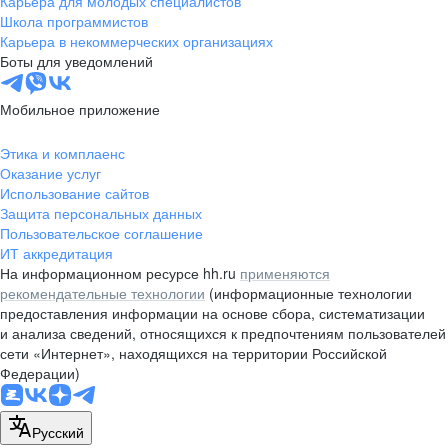
Карьера для молодых специалистов
pr@nsk.hh.ru
Школа программистов
Карьера в некоммерческих организациях
Минск
Боты для уведомлений
пр-т Дзержинского, д. 57,
10 этаж, помещение 45-1
Мобильное приложение
+375 (17)
336-03-02
Этика и комплаенс
pr@rabota.by
Оказание услуг
Использование сайтов
Алматы
Защита персональных данных
Пользовательское соглашение
пр. Абая, д. 151, БЦ Алатау,
ИТ аккредитация
12 этаж, офис 1209
На информационном ресурсе hh.ru
применяются
+7 727 232-13-13
рекомендательные технологии
(информационные технологии
pr@headhunter.com.kz
предоставления информации на основе сбора, систематизации
и анализа сведений, относящихся к предпочтениям пользователей
сети «Интернет», находящихся на территории Российской
Федерации)
Русский