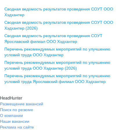
Сводная ведомость результатов проведения СОУТ ООО
Воронеж
Хэдхантер
Сводная ведомость результатов проведения СОУТ ООО
ул. Комиссаржевской, д. 10,
Хэдхантер (2026)
офис 1212
Сводная ведомость результатов проведения СОУТ
+7 473 280-05-05
Ярославский филиал ООО Хэдхантер
pr@vrn.hh.ru
Перечень рекомендуемых мероприятий по улучшению
условий труда ООО Хэдхантер
Казань
Перечень рекомендуемых мероприятий по улучшению
ул. Спартаковская, д. 2А, этаж 3,
условий труда ООО Хэдхантер (2026)
помещение 15
Перечень рекомендуемых мероприятий по улучшению
условий труда Ярославский филиал ООО Хэдхантер
+7 843 212-12-50
pr@kzn.hh.ru
HeadHunter
Размещение вакансий
Екатеринбург
Поиск по резюме
ул. Боевых Дружин, стр. 20,
О компании
5 этаж, офис 505, 521
Наши вакансии
Реклама на сайте
+7 343 226-79-99