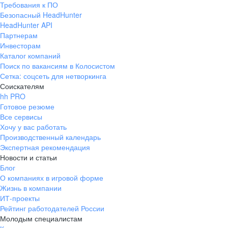
Требования к ПО
pr@ural.hh.ru
Безопасный HeadHunter
HeadHunter API
Краснодар
Партнерам
Инвесторам
ул. Янковского, д. 169, 7 этаж,
Каталог компаний
706 каб.
Поиск по вакансиям в Колосистом
+7 861 205-55-57
Сетка: соцсеть для нетворкинга
pr@krd.hh.ru
Соискателям
hh PRO
Готовое резюме
Владивосток
Все сервисы
пер. Ланинский д. 4, офис 3.4
Хочу у вас работать
Производственный календарь
+7 423 202-33-28
Экспертная рекомендация
pr@dv.hh.ru
Новости и статьи
Блог
Новосибирск
О компаниях в игровой форме
Жизнь в компании
ул. Большевистская, д. 35,
ИТ-проекты
помещение 21
Рейтинг работодателей России
+7 383 207-94-64
Молодым специалистам