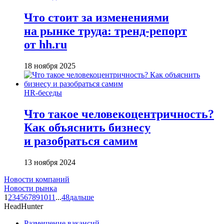
Что стоит за изменениями
на рынке труда: тренд-репорт
от hh.ru
18 ноября 2025
HR-беседы
Что такое человеко­центричность?
Как объяснить бизнесу
и разобраться самим
13 ноября 2024
Новости компаний
Новости рынка
1
2
3
4
5
6
7
8
9
10
11
...
48
дальше
HeadHunter
Размещение вакансий