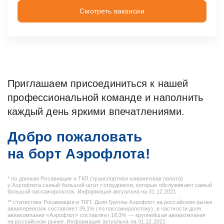
Смотреть вакансии
Приглашаем присоединиться к нашей
профессиональной команде и наполнить
каждый день яркими впечатлениями.
Добро пожаловать
на борт Аэрофлота!
* по данным Росавиации и ТКП (транспортная клиринговая палата)
у Аэрофлота самый большой штат сотрудников, которые обслуживают самый
большой пассажиропоток. Информация актуальна на 31.12.2021
** статистика Росавиации и ТКП. Доля Группы Аэрофлот на российском рынке
авиаперевозок составляет 39,1% (по пассажиропотоку), в частности доля
авиакомпании «Аэрофлот» составляет 18,3% — крупнейшая авиакомпания
на российском рынке. Информация актуальна на 31.12.2021